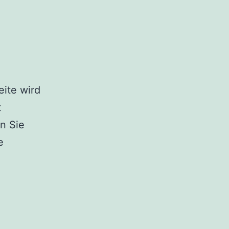
ite wird
t
n Sie
e