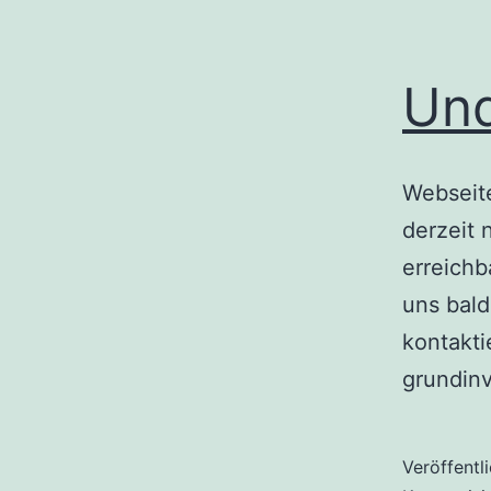
Und
Webseit
derzeit 
erreichb
uns bald
kontakti
grundin
Veröffentl